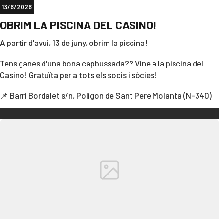
13/6/2026
OBRIM LA PISCINA DEL CASINO!
A partir d'avui, 13 de juny, obrim la piscina!
Tens ganes d'una bona capbussada?? Vine a la piscina del
Casino! Gratuïta per a tots els socis i sòcies!
📌 Barri Bordalet s/n, Polígon de Sant Pere Molanta (N-340)
T'hi esperem!!