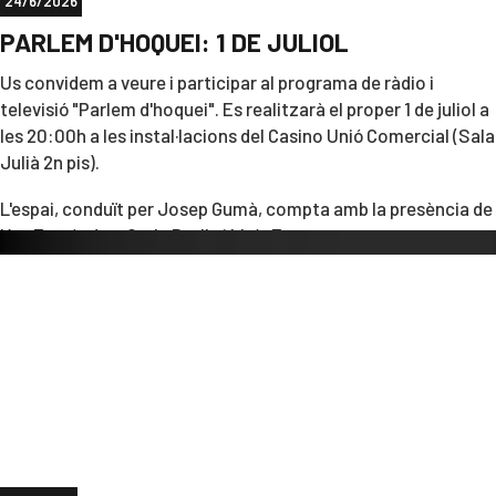
24/6/2026
PARLEM D'HOQUEI: 1 DE JULIOL
Us convidem a veure i participar al programa de ràdio i
televisió "Parlem d'hoquei". Es realitzarà el proper 1 de juliol a
les 20:00h a les instal·lacions del Casino Unió Comercial (Sala
Julià 2n pis).
L'espai, conduït per Josep Gumà, compta amb la presència de
Xus Fernández, Carla Batlle i Lluís Ferrer.
El programa finalitzarà amb el lliurament dels trofeus Serveis
Mèdics Penedès al millor jugador del C.E. Noia, C.P. Calafell,
C.E. Vendrell i C.P. Vilafranca.
Esteu convidats a presenciar i participar al programa en
directe!!!☺️👏🏻 L'entrada és gratuïta!