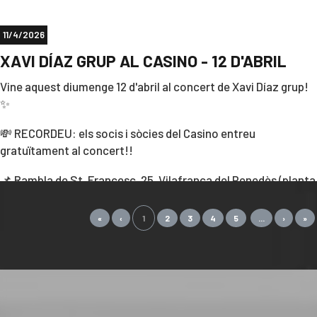
🕧 19:00
11/4/2026
📍 Sala SAM Cafè
XAVI DÍAZ GRUP AL CASINO - 12 D'ABRIL
(Rambla Sant Francesc, 25 – 1r pis)
Vine aquest diumenge 12 d'abril al concert de Xavi Díaz grup!
T’hi esperem!
✨
💸 RECORDEU: els socis i sòcies del Casino entreu
gratuïtament al concert!!
📌 Rambla de St. Francesc, 25, Vilafranca del Penedès (planta
1, Sam cafè)
«
‹
1
2
3
4
5
...
›
»