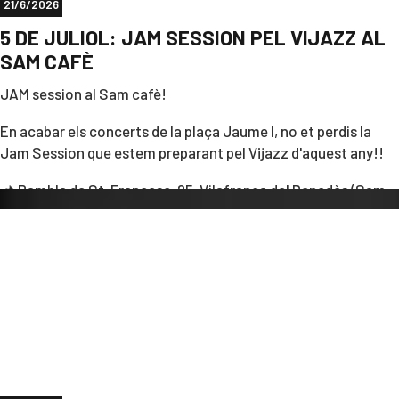
21/6/2026
5 DE JULIOL: JAM SESSION PEL VIJAZZ AL
SAM CAFÈ
JAM session al Sam cafè!
En acabar els concerts de la plaça Jaume I, no et perdis la
Jam Session que estem preparant pel Vijazz d'aquest any!!
📌 Rambla de St. Francesc, 25, Vilafranca del Penedès (Sam
cafè, primera planta)
🗓️ 4 de juliol
No t'ho perdis!! RECORDA: si ets sòci/a del CUC tens *entrada
gratuïta* al concert!☺️
Som-hi!!💪🏻