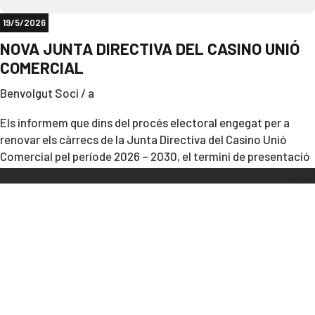
19/5/2026
NOVA JUNTA DIRECTIVA DEL CASINO UNIÓ
COMERCIAL
Benvolgut Soci / a
Els informem que dins del procés electoral engegat per a
renovar els càrrecs de la Junta Directiva del Casino Unió
Comercial pel període 2026 – 2030, el termini de presentació
de candidatures va acabar el passat quatre de maig del 2026.
Com a resultat, s’ha presentat una sola Candidatura
encapçalada pel Sr. Pere Lasurt Navarro, amb el nom de
“CASINO SOM TOTS”.
La Candidatura la componen els següents membres pels
següents càrrecs, a saber;
President: Pere Lasurt Navarro