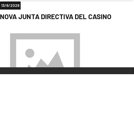
13/6/2026
NOVA JUNTA DIRECTIVA DEL CASINO
Avui compartim el
discurs de comiat de l’Albert després de vuit anys al
capdavant de l’Entitat.