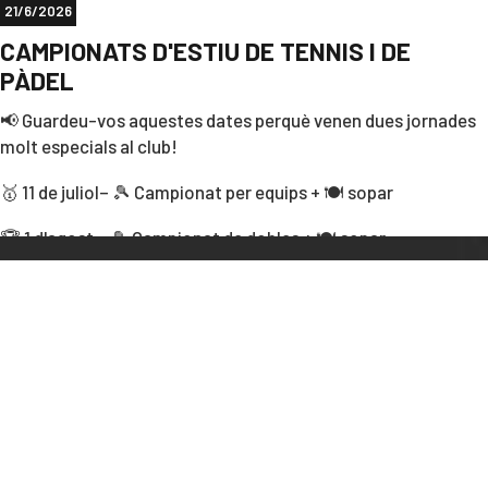
21/6/2026
CAMPIONATS D'ESTIU DE TENNIS I DE
PÀDEL
📢 Guardeu-vos aquestes dates perquè venen dues jornades
molt especials al club!
🥇 11 de juliol– 🎾 Campionat per equips + 🍽️ sopar
🏆 1 d'agost – 🎾 Campionat de dobles + 🍽️ sopar
Esport, bon ambient i sopar per compartir una gran estona
entre tots. Què més es pot demanar? 😄
Us hi esperem! 🔥💪