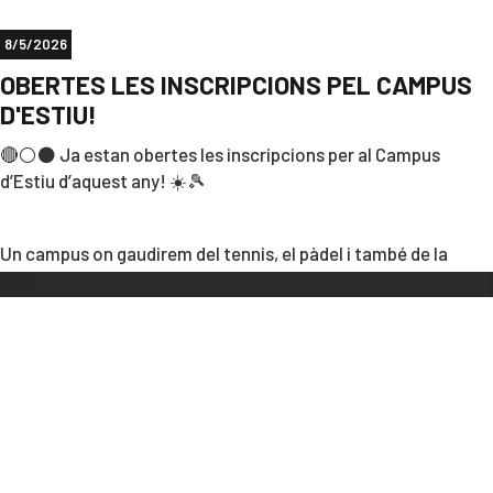
8/5/2026
OBERTES LES INSCRIPCIONS PEL CAMPUS
D'ESTIU!
🔴⚪⚫ Ja estan obertes les inscripcions per al Campus
d’Estiu d’aquest any! ☀️🎾
Un campus on gaudirem del tennis, el pàdel i també de la
piscina per refrescar-nos! Una combinació perfecta per
aprendre, fer esport i passar-ho bé amb amics. 🎾🩲🥽🩱
Pensat perquè aprengueu a jugar a tennis i pàdel d’una
manera divertida, amb activitats dinàmiques i molt bon
ambient.