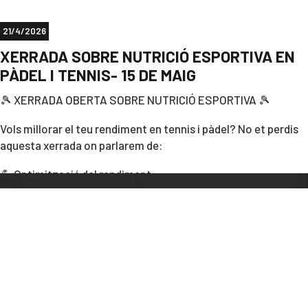
🎁 Si t’inscrius abans del 9 de juny, tindràs la samarreta del
campus!👕
21/4/2026
👉 Aquest estiu, vine a millorar el teu joc, fer nous amics i
XERRADA SOBRE NUTRICIÓ ESPORTIVA EN
viure una experiència inoblidable!
PÀDEL I TENNIS- 15 DE MAIG
🎾 XERRADA OBERTA SOBRE NUTRICIÓ ESPORTIVA 🎾
Inscripcions
:
📩 escolatenniscic@gmail.com
Vols millorar el teu rendiment en tennis i pàdel? No et perdis
📲 WhatsApp: 647 911 481
aquesta xerrada on parlarem de:
No et quedis sense plaça! 💥
💪 Optimització del rendiment
💧 Estratègies d’hidratació
🧘 Recuperació i salut
📅 Divendres 15 de maig