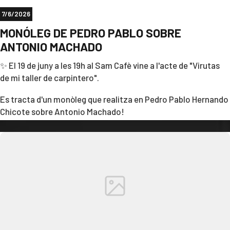
d’il·lusió i projectes. A partir d’ara, la candidatura estarà
7/6/2026
presidida per en Pere Lasurt, que agafa el relleu amb el
MONÓLEG DE PEDRO PABLO SOBRE
compromís de continuar fent créixer el Casino.
ANTONIO MACHADO
Gràcies a tothom per formar part d’aquest camí!!👏🏻
✨ El 19 de juny a les 19h al Sam Cafè vine a l'acte de "Virutas
de mi taller de carpintero".
Es tracta d'un monòleg que realitza en Pedro Pablo Hernando
Chicote sobre Antonio Machado!
Us hi esperem a tots i a totes😉☺️