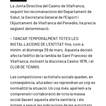
La Junta Directiva del Casino de Vilafranca,
seguint les recomanacions del Departament de
Salut, la Secretaria General de l’Esport i
l’Ajuntament de Vilafranca del Penedès, ha pres la
següent determinació:
- TANCAR TEMPORALMENT TOTES LES
INSTAL·LACIONS DE L’ENTITAT fins, com a
mínim, el diumenge 29 de març. Aquesta decisió
afecta l’edifici de la rambla de Sant Francesc de
Vilafranca, incloent la discoteca Casino 1876, i el
CLUB DE TENNIS.
Les competicions i activitats socials queden, en
conseqüència, aturades i es reprendran un cop es
normalitzi la situació. Un cop més, apel·lem a la
comprensió i col·laboració de tota la massa
social davant aquesta alerta sanitària, i els
instem a seguir les indicacions de les autoritats