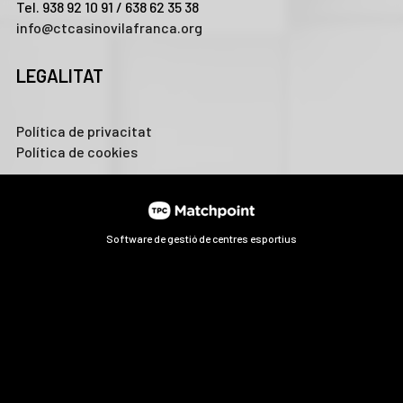
Tel. 938 92 10 91 / 638 62 35 38
info@ctcasinovilafranca.org
LEGALITAT
Política de privacitat
Política de cookies
Software de gestió de centres esportius
Les cookies d'aquest lloc web es fan servir per personalitzar
el contingut i els anuncis, oferir funcions de xarxes socials i
analitzar el trànsit. A més, compartim informació sobre l'ús
que faci del lloc web amb els nostres partners de xarxes
socials, publicitat i anàlisi web, els quals poden combinar-la
amb una altra informació que els hagi proporcionat o que
hagin recopilat a partir d'l'ús que hagi fet dels seus serveis.