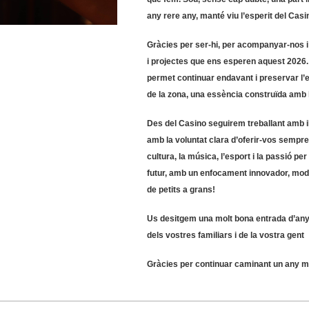
any rere any, manté viu l’esperit del Casi
Gràcies per ser-hi, per acompanyar-nos i 
i projectes que ens esperen aquest
2026
permet continuar endavant i preservar l’
de la zona, una essència construïda amb h
Des del Casino seguirem treballant amb il
amb la voluntat clara d’oferir-vos sempre
cultura, la música, l’esport i la passió per 
futur, amb un enfocament
innovador, mode
de petits a grans!
Us desitgem una
molt bona entrada d’an
dels vostres familiars i de la vostra gent
Gràcies per continuar caminant un any m