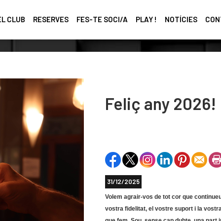
EL CLUB
RESERVES
FES-TE SOCI/A
PLAY !
NOTÍCIES
CON
Feliç any 2026!
31/12/2025
Volem agrair-vos
de tot cor
que continueu
vostra fidelitat, el vostre suport i la vost
que fem. Sou, sense cap dubte,
una part 