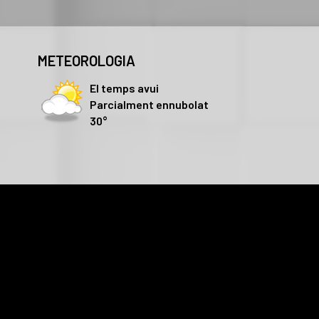
METEOROLOGIA
El temps avui
Parcialment ennubolat
30°
Les cookies d'aquest lloc web es fan servir per personalitzar e
faci del lloc web amb els nostres partners de xarxes socials, 
recopilat a partir d'l'ús que hagi fet dels seus serveis.