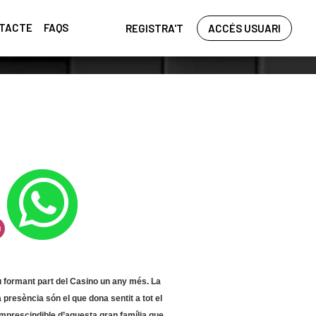
TACTE
FAQS
REGISTRA'T
ACCÉS USUARI
 formant part del Casino un any més. La
ra presència són el que dona sentit a tot el
imprescindible d’aquesta gran família
que,