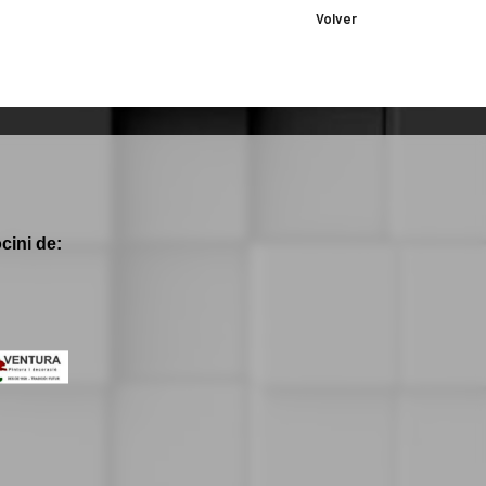
Volver
cini de: