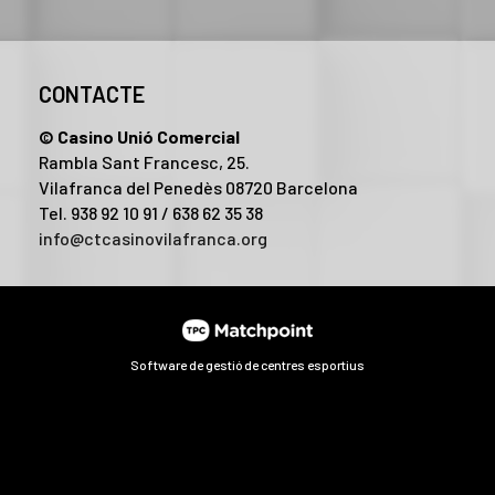
CONTACTE
© Casino Unió Comercial
Rambla Sant Francesc, 25.
Vilafranca del Penedès 08720 Barcelona
Tel. 938 92 10 91 / 638 62 35 38
info@ctcasinovilafranca.org
Software de gestió de centres esportius
l contingut i els anuncis, oferir funcions de xarxes socials i a
publicitat i anàlisi web, els quals poden combinar-la amb una a