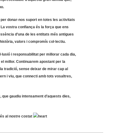
no.
per donar-nos suport en totes les activitats
. La vostra confiança és la força que ens
essència d’una de les entitats més antigues
istòria, valors i compromís col·lectiu.
·lusió i responsabilitat per
millorar cada dia
,
 el millor. Continuarem apostant per la
la tradició
, sense deixar de mirar cap al
rn i viu
, que connecti amb tots vosaltres,
y
, que gaudiu intensament d’aquests dies,
és al nostre costat