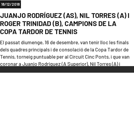
18/12/2018
més en properes dates, i sempre mantenint la filosofia
d’obertura als nostres socis i a tots els vilafranquins”.
Durant el
JUANJO RODRÍGUEZ (AS), NIL TORRES (A) I
concert, que va iniciar pels vols de les 18.15h d’ahir dissabte i
ROGER TRINIDAD (B), CAMPIONS DE LA
que era d’accès lliure per a associats i amb una entrada
COPA TARDOR DE TENNIS
simbòlica de 2€ per a la resta, es va servir una copa de cava
Vallformosa i torrons per a tots els assistents, que van
El passat diumenge, 16 de desembre, van tenir lloc les finals
valorar especialment la iniciativa.
dels quadres principals i de consolació de la Copa Tardor de
Tennis, torneig puntuable per al Circuit Cinc Ponts, i que van
Peris aprofitava també per passar balanç als primers mesos
coronar a Juanjo Rodríguez (A Superior), Nil Torres (A) i
de gestió de la nova Junta Directiva, que va prendre
Roger Trinidad (B).
possessió el passat juliol:
“Han estat uns mesos molt intensos
que van tenir el primer culmen fa alguns dies amb l’assemblea
Juanjo Rodríguez, que entrava com a lucky loser després de
ordinària. Ara, ja amb els comptes ordenats i aprovats per part
l’absència de Pau Trias, es va imposar a Cristian Mestres per
dels socis, iniciem un 2019 carregats d’energia i amb moltes
4-6 6-4 i 6-1 en 1h i 56 minuts de partit, sumant el seu primer
noves iniciatives que començarem a desplegar des del mes de
títol de 2018. Nil Torres es va desfer per 7-6 i 6-2 d’Oriol
gener. Tenim molta feina per endavant, però des de la Junta
Esteve, i encadena el seu segon títol anual, primer a la
l’estem assumint amb molta il·lusió, i més encara per l’ajut i
categoria A, després d’imposar-se a la darrera Copa
recolzament que rebem de part de tots els associats del
Primavera B. A la categoria B, Roger Trinidad, debutant al
Casino. Actes com el d’avui són el millor combustible per poder
circuit, va doblegar la campiona de consolació B de la Copa