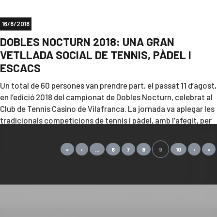
funció del resultat, en el número de taula.
El calendari arrenca el 20 d’octubre i tindrà un total de 7
cites: 17 de novembre, 15 de desembre, 19 de gener, 16 de
La victòria final absoluta va ser per a Albert Ezquerro, per
16/8/2018
febrer, 16 de març i 13 d’abril. Hi haurà premi sorpresa per al
davant de Miquel Rodríguez i Pere Toledano. El torneig també
DOBLES NOCTURN 2018: UNA GRAN
campió de cada categoria.
premiava el millor classificat de menys de 12 anys, honor que
VETLLADA SOCIAL DE TENNIS, PÀDEL I
va detentar el Kehan Chen. Tots ells van rebre els trofeus de
ESCACS
mans del Pere Toledano, president del Club d’Escacs
Circuit mixte:
Vilafranca, el Martí Sapera, vice-president del Casino Unió
Un total de 60 persones van prendre part, el passat 11 d’agost,
Comercial, el Dani Saumell, administrador de la Festa Major
El circuit que barreja homes i dones és l’opció idònia per als
en l’edició 2018 del campionat de Dobles Nocturn, celebrat al
de Vilafranca 2018, i la Rosa, vídua del Vicenç Güixens.
iniciats al pàdel, ja que preveu competicions de tipus americà
Club de Tennis Casino de Vilafranca. La jornada va aplegar les
de quarta categoria. La proposta segueix el patró de preu i
tradicionals competicions de tennis i pàdel, amb l’afegit, per
La propera cita amb els escacs queda fixada per al proper
9
prestacions fins ara esmentat, i arrencarà el 27 d’octubre a
primera ocasió, d’una delegació del Club d’Escacs Vilafranca,
de setembre a les 11.00h
, per celebrar la Diada de Catalunya
les 17 hores. Les següents sis cites puntuables tindran lloc el
que va organitzar una sèrie de partides simultànies. Van
amb un Torneig de partides Simultànies. La participació és
«
‹
...
6
7
8
9
10
›
»
24 de novembre, 22 de desembre, 26 de gener, 23 de febrer, 23
presidir la vetllada els regidors de l’ajuntament de Vilafranca
oberta a tothom.
de març i 27 d’abril.
del Penedès, Anna Doblas i Raimon Gusi.
En paral·lel, ja s’han obert inscripcions per al primer certamen
Una de les notes més destacades va ser el canvi de les
social de la temporada, el Campionat Mixte de Tardor. Amb un
competicions de tennis i pàdel, que van adoptar un format
preu de només 10€ per als socis i de 15€ per als no-socis, el
americà. Els 20 tennistes participants es van repartir en dos