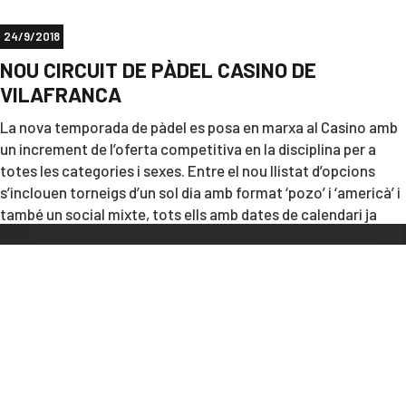
-La
imatge corporativa
del CUC figurarà als carnets del CP
24/9/2018
vilafranca.
NOU CIRCUIT DE PÀDEL CASINO DE
-Totes dues entitats es comprometen a organitzar un
VILAFRANCA
esdeveniment conjunt
per tal de promocionar les seves
activitats esportives i socials.
La nova temporada de pàdel es posa en marxa al Casino amb
un increment de l’oferta competitiva en la disciplina per a
-
El CUC cedirà els seus espais al CP Vilafranca
per a
totes les categories i sexes. Entre el nou llistat d’opcions
presentacions de jugadors, rodes de premsa o assamblees de
s’inclouen torneigs d’un sol dia amb format ‘pozo’ i ‘americà’ i
socis, i també per a actes que promoguin l’hoquei o
també un social mixte, tots ells amb dates de calendari ja
esdeveniments socials, segons disponibilitat dels seus
fixades i el tret de sortida previst el proper mes d’octubre. Les
espais.
inscripcions ja són obertes a la recepció del tennis!
-El CUC ofereix
preus preferents per als socis titulars CP
Circuit Femení:
Vilafranca pels serveis tennis i pàdel
. Per beneficiar-se cal
S’estableix un circuit amb set proves de dues hores i que
presentar el carnet del Patí als treballadors del CUC i trobar-
barrejarà competicions de tipus ‘americà’ i ‘pozo’. Les
se dins la llista facilitada prèviament.
participants de tercera categoria competiran els dissabtes
de 17 a 19.00 hores, i les de segona ho faran els diumenges de
-El CUC participarà a la
difusió dels partits del CP
10 a 12.00h. El preu d’inscripció serà molt assequible: 5€ per a