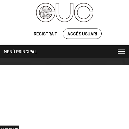
REGISTRA'T
ACCÉS USUARI
MENÚ PRINCIPAL