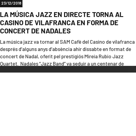
23/12/2018
LA MÚSICA JAZZ EN DIRECTE TORNA AL
CASINO DE VILAFRANCA EN FORMA DE
CONCERT DE NADALES
La música jazz va tornar al SAM Cafè del Casino de vilafranca
després d’alguns anys d’absència ahir dissabte en format de
concert de Nadal, oferit pel prestigiós Mireia Rubio Jazz
Quartet. Nadales “Jazz Band” va seduir a un centenar de
persones, entre socis de l’entitat, aficionats a aquest estil
musical (alguns dels quals de prestigi a Catalunya) i
vilafranquins i vilafranquines amb ganes de brindar per les
festes i passar una estona agradable.
El president del Casino, Albert Peris, posava en relleu aquesta
iniciativa:
“Sempre hem subratllat la importància que té la
música jazz al Casino, i hi hem treballat de valent els darrers
mesos per poder fer realitat iniciatives com la d’avui. Aquest
concert és, tot just, el primer tastet, però en vindran molts