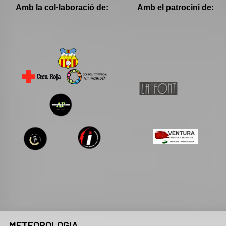
format de competició iniciarà el proper 22 d’octubre i
categories, A i B, segons el rànking del club. Tot seguit es van
Amb la col·laboració de:
Amb el patrocini de:
acabarà el 17 de febrer amb la disputa de les finals (les
dividir en grups de 5 per competir tots amb tots –i contra
semifinals queden fixades entre el 27 de gener i el 3 de febrer).
tots– en encontres a un set, dels quals els dos primers
classificats obtenien el bitllet directe per a la gran final.
Idèntica proposta per als 16 padelistes inscrits, en aquest
cas, però, sense divisions. Durant el desenvolupament de la
primera fase, tots els jugadors van compartir uns minuts amb
una delegació del Club d’Escacs Vilafranca, que va reptar a
tothom a afegir-se a unes partides simultànies.
Les grans finals de tennis i pàdel van mesurar els 4 millors en
un americà final a tres partits, del qual en van resultar tres
campions i finalistes. A la categoria A de tennis, Cristian
Mestres es va imposar a David Ortega. A la B, Ramiro Soriano
va ser el millor, mentre el títol de sotscampió se’l van jugar a
cara o creu Albert Peris i Marc Ferrer, que van empatar a
victòries i jocs. Triomf a la categoria de pàdel per a José Luis
Piñol, que va acabar per davant de Manuel Carrasco.
Els regidors de l’ajuntament de Vilafranca, Anna Doblas i
METEOROLOGIA